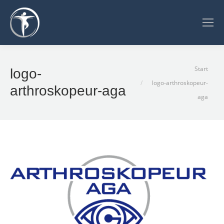
Sie befinden sich hier:
Start
logo-
logo-arthroskopeur-
arthroskopeur-aga
aga