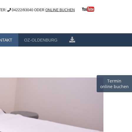
TER:
04222/93040 ODER
ONLINE BUCHEN
NTAKT
OZ-OLDENBURG
Termin
online buchen