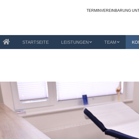
TERMINVEREINBARUNG UN
TUNGEN
TEAM
KONTAKT
OZ-OLDENBURG
STARTSEITE
LEISTUNGEN
TEAM
KO