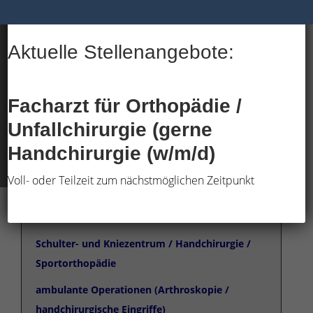
Aktuelle Stellenangebote:
Facharzt für Orthopädie /
Unfallchirurgie (gerne
→ WILLKOMMEN AUF UNSERER
Handchirurgie
(w/m/d)
INTERNETSEITE
Voll- oder Teilzeit zum nächstmöglichen Zeitpunkt
Ihre Facharztpraxis für Orthopädie,
Unfallchirurgie und Anästhesie.
Schulter- und Kniezentrum /
Handchirurgie /
Sportorthopädie
ambulante Operationen (Arthroskopie /
handchirurgische Eingriffe)