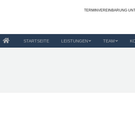
TERMINVEREINBARUNG UN
STUNGEN
TEAM
KONTAKT
OZ-OLDENBURG
STARTSEITE
LEISTUNGEN
TEAM
K