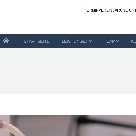
TERMINVEREINBARUNG UN
STUNGEN
TEAM
KONTAKT
OZ-OLDENBURG
STARTSEITE
LEISTUNGEN
TEAM
K