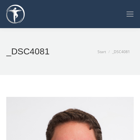
_DSC4081
Sie befinden sich
Start
_DSC4081
hier: