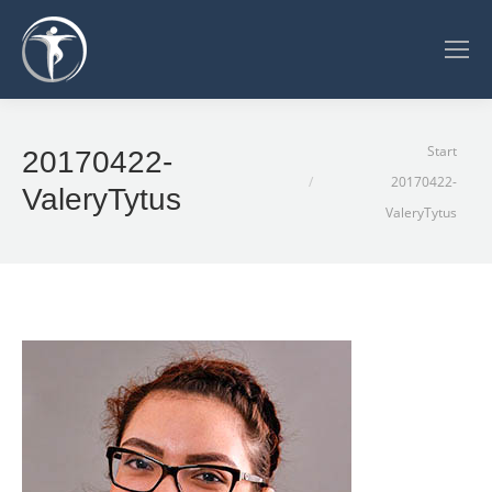
Sie befinden sich hier:
Start
20170422-
20170422-
ValeryTytus
ValeryTytus