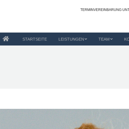
TERMINVEREINBARUNG UN
STUNGEN
TEAM
KONTAKT
OZ-OLDENBURG
STARTSEITE
LEISTUNGEN
TEAM
K