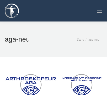
aga-neu
Sie befinden sich
Start
aga-neu
hier: