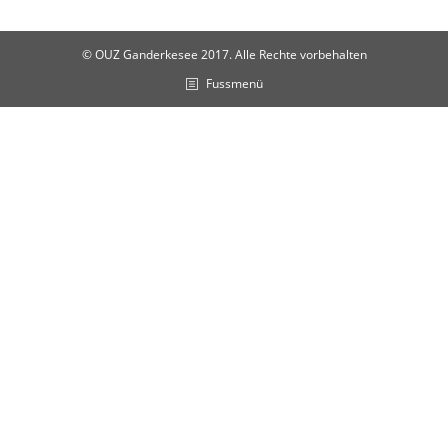
© OUZ Ganderkesee 2017. Alle Rechte vorbehalten
Fussmenü